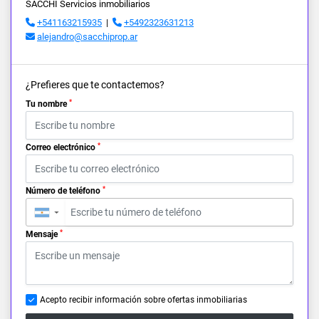
SACCHI Servicios inmobiliarios
+541163215935
|
+5492323631213
alejandro@sacchiprop.ar
¿Prefieres que te contactemos?
*
Tu nombre
*
Correo electrónico
*
Número de teléfono
▼
*
Mensaje
Acepto recibir información sobre ofertas inmobiliarias