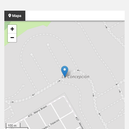
Mapa
+
−
100 m