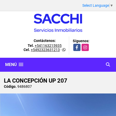
Select Language
▼
Contáctenos:
Síguenos:
Tel.
+541163215935
Facebook
Instagram
Cel.
+5492323631213
-
MENÚ
LA CONCEPCIÓN UP 207
Código.
9486807