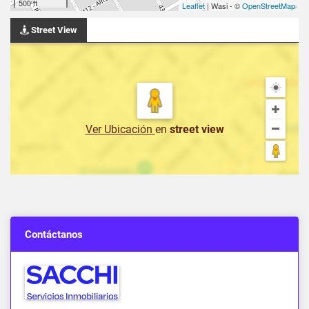
500 ft
Leaflet
| Wasi - ©
OpenStreetMap
Street View
Ver Ubicación
en
street view
Contáctanos