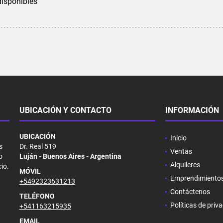
disponibles
UBICACIÓN Y CONTACTO
INFORMACIÓN
UBICACIÓN
Inicio
s
Dr. Real 519
Ventas
o
Luján - Buenos Aires - Argentina
Alquileres
io.
MÓVIL
Emprendimiento
+5492323631213
Contáctenos
TELÉFONO
Políticas de priv
+541163215935
EMAIL