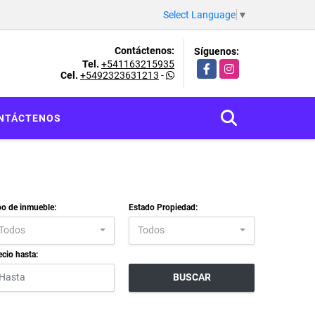
Select Language
▼
Contáctenos:
Síguenos:
Tel.
+541163215935
Facebook
Instagram
Cel.
+5492323631213
-
NTÁCTENOS
po de inmueble:
Estado Propiedad:
Todos
Todos
ecio hasta:
BUSCAR