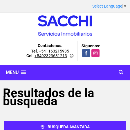
Select Language
▼
Contáctenos:
Síguenos:
Tel.
+541163215935
Facebook
Instagram
Cel.
+5492323631213
-
MENÚ
Resultados de la
búsqueda
BUSQUEDA AVANZADA