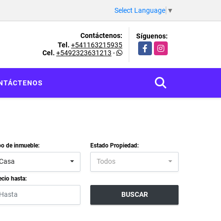
Select Language
▼
Contáctenos:
Síguenos:
Tel.
+541163215935
Facebook
Instagram
Cel.
+5492323631213
-
NTÁCTENOS
po de inmueble:
Estado Propiedad:
Casa
Todos
ecio hasta:
BUSCAR