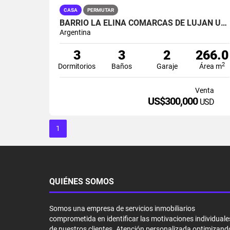
CASA
PERMUTAR
BARRIO LA ELINA COMARCAS DE LUJAN UF 130
Argentina
3
3
2
266.0
2
Dormitorios
Baños
Garaje
Área m
Venta
US$300,000
USD
1
QUIÉNES SOMOS
Somos una empresa de servicios inmobiliarios
comprometida en identificar las motivaciones individuale
de nuestros clientes. Atención personalizada optimizand