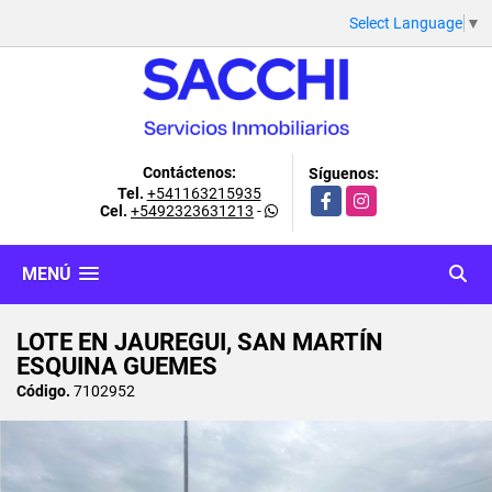
Select Language
▼
Contáctenos:
Síguenos:
Tel.
+541163215935
Facebook
Instagram
Cel.
+5492323631213
-
MENÚ
LOTE EN JAUREGUI, SAN MARTÍN
ESQUINA GUEMES
Código.
7102952