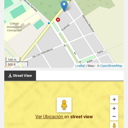
100 m
500 ft
Leaflet
| Wasi - ©
OpenStreetMap
Street View
Ver Ubicación
en
street view