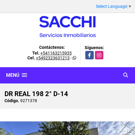
Select Language
▼
Contáctenos:
Síguenos:
Tel.
+541163215935
Facebook
Instagram
Cel.
+5492323631213
-
MENÚ
DR REAL 198 2° D-14
Código.
9271378