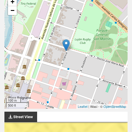
+
−
100 m
500 ft
Leaflet
| Wasi - ©
OpenStreetMap
Street View