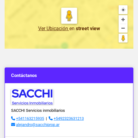
Ver Ubicación
en
street view
Contáctanos
SACCHI Servicios inmobiliarios
+541163215935
|
+5492323631213
alejandro@sacchiprop.ar