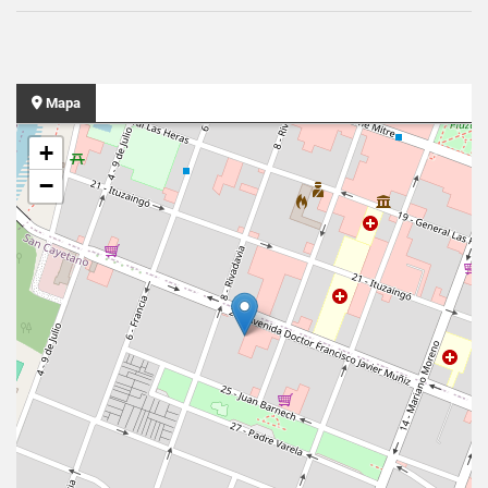
Mapa
+
−