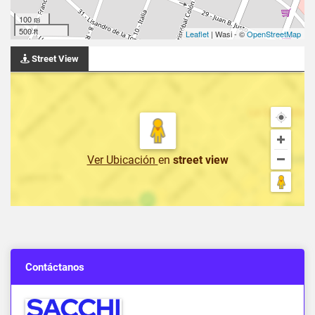
100 m
500 ft
Leaflet
| Wasi - ©
OpenStreetMap
Street View
Ver Ubicación
en
street view
Contáctanos