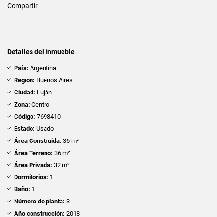
Compartir
Detalles del inmueble :
País:
Argentina
Región:
Buenos Aires
Ciudad:
Luján
Zona:
Centro
Código:
7698410
Estado:
Usado
Área Construida:
36 m²
Área Terreno:
36 m²
Área Privada:
32 m²
Dormitorios:
1
Baño:
1
Número de planta:
3
Año construcción:
2018