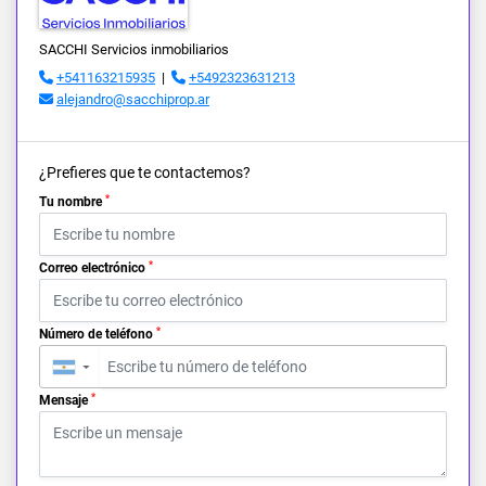
SACCHI Servicios inmobiliarios
+541163215935
|
+5492323631213
alejandro@sacchiprop.ar
¿Prefieres que te contactemos?
*
Tu nombre
*
Correo electrónico
*
Número de teléfono
▼
*
Mensaje