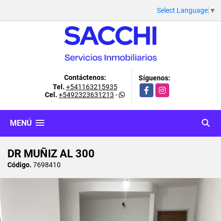
Select Language
▼
Contáctenos:
Síguenos:
Tel.
+541163215935
Facebook
Instagram
Cel.
+5492323631213
-
MENÚ
DR MUÑIZ AL 300
Código.
7698410