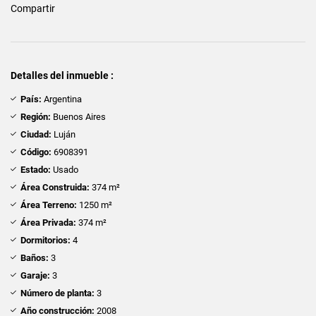
Compartir
Detalles del inmueble :
País:
Argentina
Región:
Buenos Aires
Ciudad:
Luján
Código:
6908391
Estado:
Usado
Área Construida:
374 m²
Área Terreno:
1250 m²
Área Privada:
374 m²
Dormitorios:
4
Baños:
3
Garaje:
3
Número de planta:
3
Año construcción:
2008