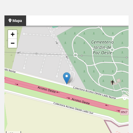
Mapa
+
−