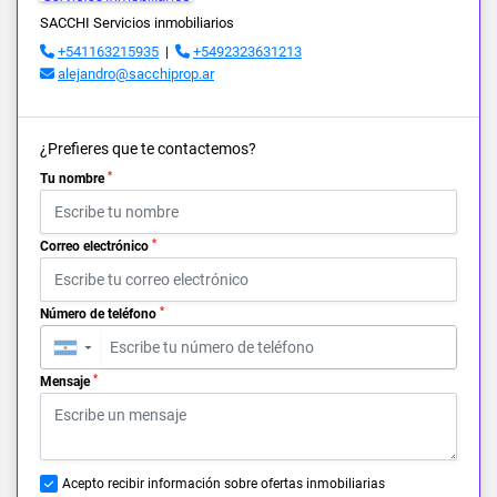
SACCHI Servicios inmobiliarios
+541163215935
|
+5492323631213
alejandro@sacchiprop.ar
¿Prefieres que te contactemos?
*
Tu nombre
*
Correo electrónico
*
Número de teléfono
▼
*
Mensaje
Acepto recibir información sobre ofertas inmobiliarias