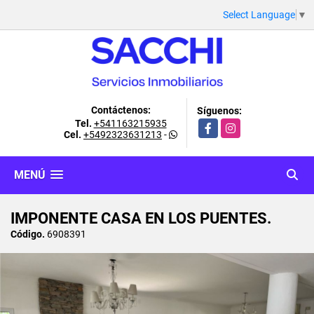
Select Language
▼
Contáctenos:
Síguenos:
Tel.
+541163215935
Facebook
Instagram
Cel.
+5492323631213
-
MENÚ
IMPONENTE CASA EN LOS PUENTES.
Código.
6908391