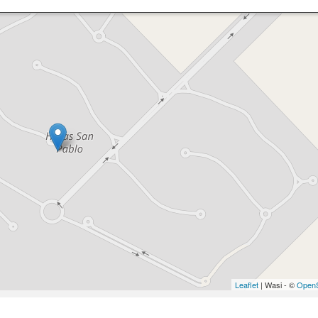
Leaflet
| Wasi - ©
OpenS