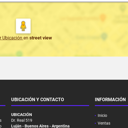
r Ubicación
en
street view
UBICACIÓN Y CONTACTO
INFORMACIÓN
UBICACIÓN
Inicio
s
Dr. Real 519
Ventas
o
Luján - Buenos Aires - Argentina