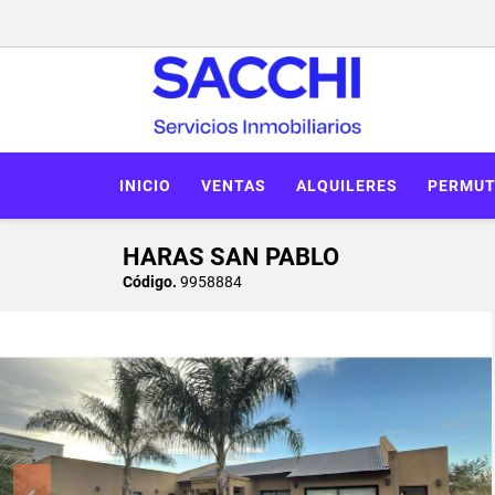
INICIO
VENTAS
ALQUILERES
PERMUT
HARAS SAN PABLO
Código.
9958884