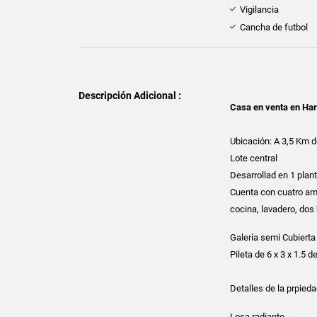
Vigilancia
Cancha de futbol
Descripción Adicional :
Casa en venta en Har
Ubicación: A 3,5 Km d
Lote central
Desarrollad en 1 plan
Cuenta con cuatro amb
cocina, lavadero, do
Galería semi Cubierta 
Pileta de 6 x 3 x 1.5 
Detalles de la prpieda
Losa radiante.