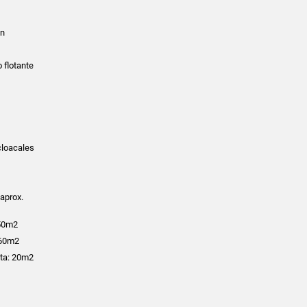
ón
 flotante
cloacales
aprox.
450m2
160m2
rta: 20m2