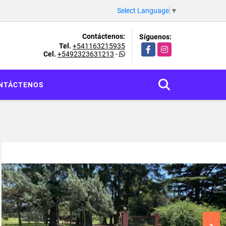
Select Language
▼
Contáctenos:
Síguenos:
Tel.
+541163215935
Facebook
Instagram
Cel.
+5492323631213
-
NTÁCTENOS