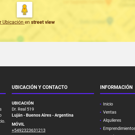
r Ubicación
en
street view
UBICACIÓN Y CONTACTO
INFORMACIÓN
UBICACIÓN
Inicio
s
Dr. Real 519
Ventas
o
Luján - Buenos Aires - Argentina
Alquileres
io.
MÓVIL
Emprendimiento
+5492323631213