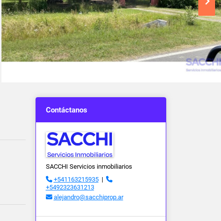
Contáctanos
SACCHI Servicios inmobiliarios
+541163215935
|
+5492323631213
alejandro@sacchiprop.ar