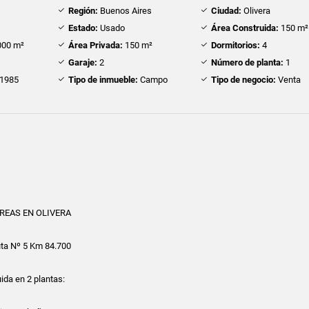
Región:
Buenos Aires
Ciudad:
Olivera
Estado:
Usado
Área Construida:
150 m²
00 m²
Área Privada:
150 m²
Dormitorios:
4
Garaje:
2
Número de planta:
1
1985
Tipo de inmueble:
Campo
Tipo de negocio:
Venta
REAS EN OLIVERA
uta Nº 5 Km 84.700
uida en 2 plantas: