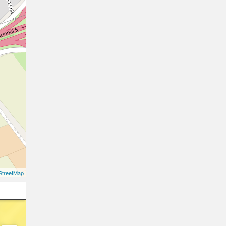
treetMap