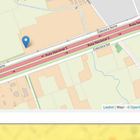
Leaflet
| Wasi - ©
OpenS