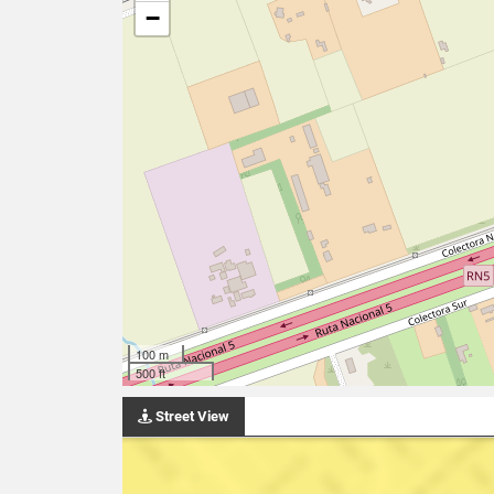
−
100 m
500 ft
Street View