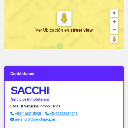
Ver Ubicación
en
street view
Contáctanos
SACCHI Servicios inmobiliarios
+541163215935
|
+5492323631213
alejandro@sacchiprop.ar