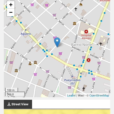
+
−
100 m
500 ft
Leaflet
| Wasi - ©
OpenStreetMap
Street View