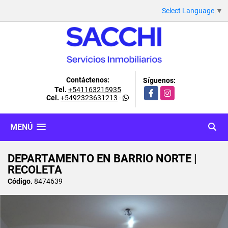
Select Language
▼
Contáctenos:
Síguenos:
Tel.
+541163215935
Facebook
Instagram
Cel.
+5492323631213
-
MENÚ
DEPARTAMENTO EN BARRIO NORTE |
RECOLETA
Código.
8474639