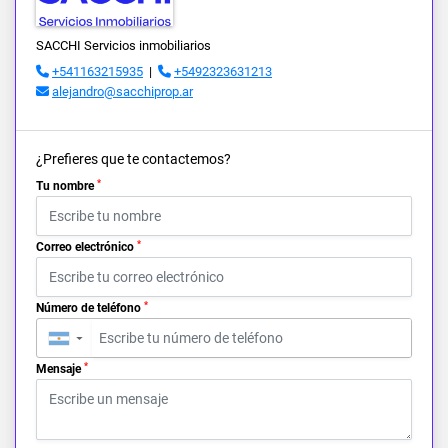
SACCHI Servicios inmobiliarios
+541163215935
|
+5492323631213
alejandro@sacchiprop.ar
¿Prefieres que te contactemos?
*
Tu nombre
*
Correo electrónico
*
Número de teléfono
▼
*
Mensaje