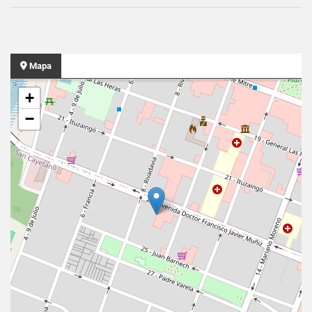
Mapa
+
−