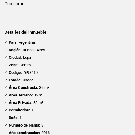
Compartir
Detalles del inmueble :
País:
Argentina
Región:
Buenos Aires
Ciudad:
Luján
Zona:
Centro
Código:
7698410
Estado:
Usado
Área Construida:
36 m²
Área Terreno:
36 m²
Área Privada:
32 m²
Dormitorios:
1
Baño:
1
Número de planta:
3
Año construcción:
2018