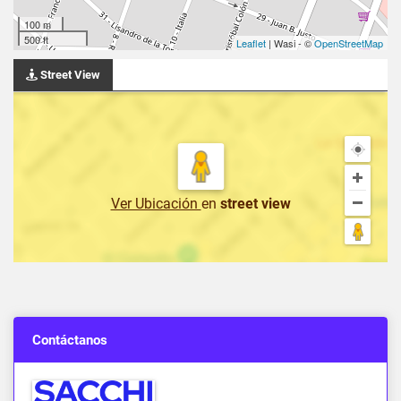
100 m
500 ft
Leaflet
| Wasi - ©
OpenStreetMap
Street View
Ver Ubicación
en
street view
Contáctanos