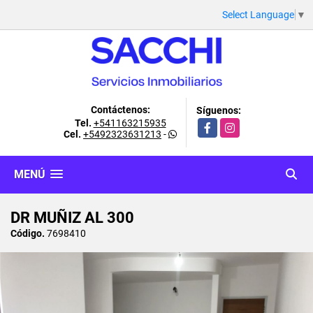
Select Language
▼
Contáctenos:
Síguenos:
Tel.
+541163215935
Facebook
Instagram
Cel.
+5492323631213
-
MENÚ
DR MUÑIZ AL 300
Código.
7698410